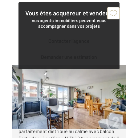
Vous êtes acquéreur et vendeur,
nos agents immobiliers peuvent vous
accompagner dans vos projets
Contacter l'agence
Demander une estimation
PARIS 75019
2
56,05 m
, 2 pièces
Ref : 11532
Appartement F2 à vendre
431 000 €
Paris 19e - Étage élevé, plein ouest, 2 pièces
parfaitement distribué au calme avec balcon.