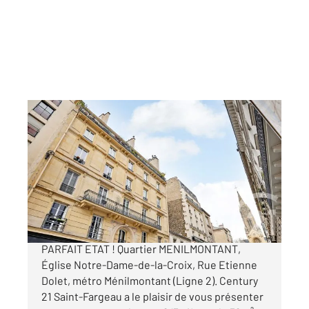
PARIS 75020
2
52 m
, 2 pièces
Ref : 11503
Appartement F2 à vendre
450 000 €
2P PARQUET MOULURES CHEMINEES EN
PARFAIT ETAT ! Quartier MENILMONTANT,
Église Notre-Dame-de-la-Croix, Rue Etienne
Dolet, métro Ménilmontant (Ligne 2). Century
21 Saint-Fargeau a le plaisir de vous présenter