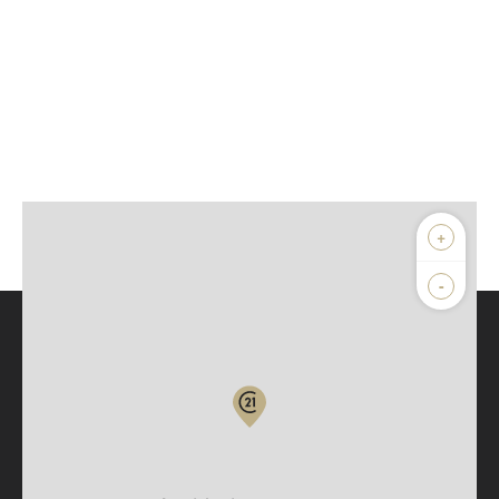
+
-
Parlons de vous, parlons biens
Votre compte :