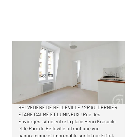
PARIS 75020
2
26 m
, 2 pièces
Ref : 11457
Appartement F2 à vendre
249 000 €
Visiter le site dédié
BELVEDERE DE BELLEVILLE / 2P AU DERNIER
ETAGE CALME ET LUMINEUX ! Rue des
Envierges, situé entre la place Henri Krasucki
et le Parc de Belleville offrant une vue
panoramique et imprenable sur la tour Eiffel,