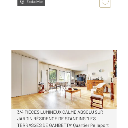
Exclusivité
PARIS 75020
2
91 m
, 3 pièces
Ref : 11573
Appartement F3 à vendre
760 000 €
Visiter le site dédié
3/4 PIÈCES LUMINEUX CALME ABSOLU SUR
JARDIN RÉSIDENCE DE STANDING "LES
TERRASSES DE GAMBETTA" Quartier Pelleport