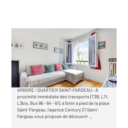
PARIS 75020
2
80 m
, 4 pièces
Ref : 11502
Appartement F4 à vendre
580 000 €
4P EN PARFAIT ETAT AU CALME SUR PARC
ARBORE ! QUARTIER SAINT-FARGEAU - À
proximité immédiate des transports (T3B, L11,
L3bis, Bus 96 - 64 - 61), à 5min à pied de la place
Saint-Fargeau, l'agence Century 21 Saint-
Fargeau vous propose de découvrir ...