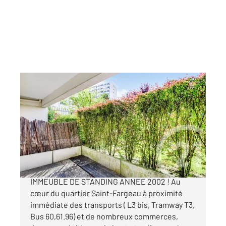
PARIS 75020
2
43 m
, 2 pièces
Ref : 11558
Appartement F2 à vendre
330 000 €
BEAU STUDIO AVEC TERRASSE DANS
IMMEUBLE DE STANDING ANNEE 2002 ! Au
cœur du quartier Saint-Fargeau à proximité
immédiate des transports ( L3 bis, Tramway T3,
Bus 60,61.96) et de nombreux commerces,