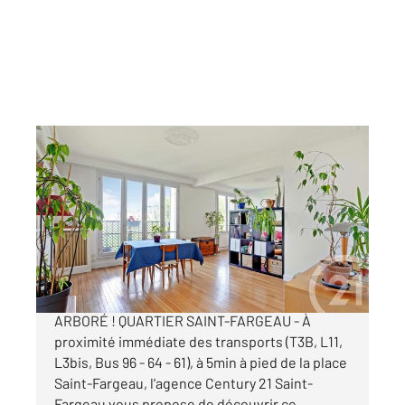
PARIS 75020
2
77 m
, 4 pièces
Ref : 11465
Appartement F4 à vendre
575 000 €
4P AU CALME, LUMINEUX, VUE SUR PARC
ARBORÉ ! QUARTIER SAINT-FARGEAU - À
proximité immédiate des transports (T3B, L11,
L3bis, Bus 96 - 64 - 61), à 5min à pied de la place
Saint-Fargeau, l'agence Century 21 Saint-
Fargeau vous propose de découvrir ce ...