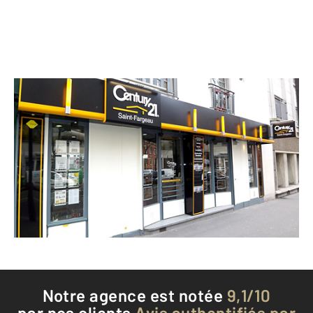
CENTURY 21 Saint-Fargeau
100 avenue Gambetta
PARIS - 75020
Envoyer un message
Téléphoner à l'agence
Notre agence est notée
9,1/10
par nos clients
Avis authentifiés par