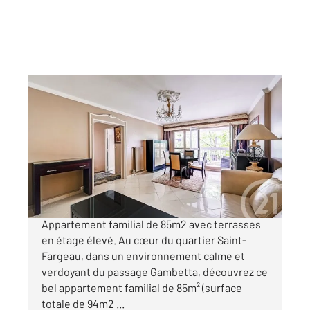
PARIS 75020
2
85 m
, 5 pièces
Ref : 11561
Appartement F5 à vendre
699 000 €
Paris 20e, Saint Fargeau - Passage Gambetta :
Appartement familial de 85m2 avec terrasses
en étage élevé. Au cœur du quartier Saint-
Fargeau, dans un environnement calme et
verdoyant du passage Gambetta, découvrez ce
bel appartement familial de 85m² (surface
totale de 94m2 ...