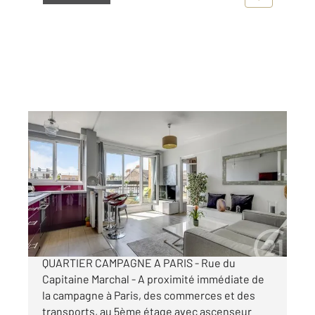
PARIS 75020
2
36 m
, 2 pièces
Ref : 10355
Appartement F2 à vendre
365 000 €
ENSOLEILLE, CALME, VUE DEGAGEE
QUARTIER CAMPAGNE A PARIS - Rue du
Capitaine Marchal - A proximité immédiate de
la campagne à Paris, des commerces et des
transports, au 5ème étage avec ascenseur