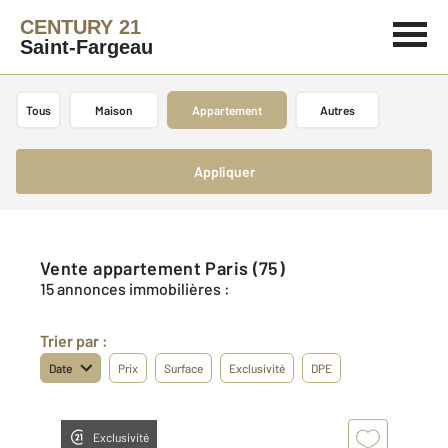
CENTURY 21
Saint-Fargeau
Tous
Maison
Appartement
Autres
Appliquer
Vente appartement Paris (75)
15 annonces immobilières :
Trier par :
Date
Prix
Surface
Exclusivité
DPE
Exclusivité