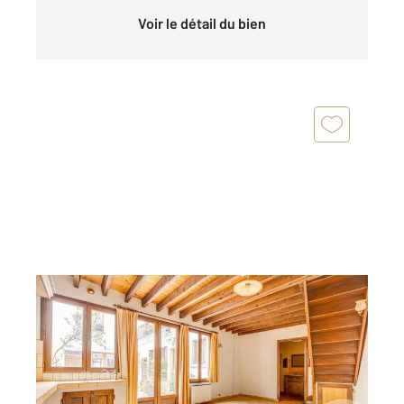
Voir le détail du bien
PARIS 75020
2
56,09 m
, 3 pièces
Ref : 11572
Maison à vendre
460 000 €