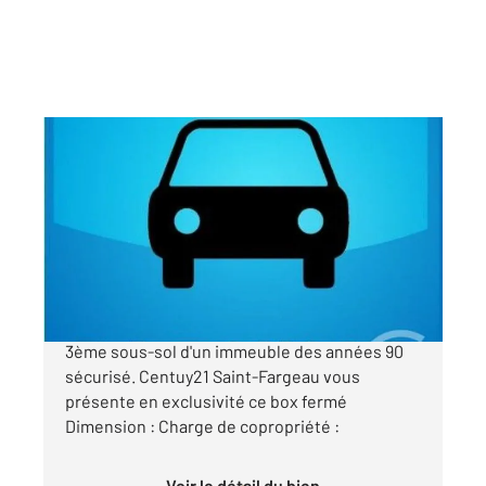
PARIS 75020
2
12 m
Ref : 11530
Parking à vendre
18 000 €
BOX FERME Situé au 21 passage Gambetta, au
3ème sous-sol d'un immeuble des années 90
sécurisé. Centuy21 Saint-Fargeau vous
présente en exclusivité ce box fermé
Dimension : Charge de copropriété :
Voir le détail du bien