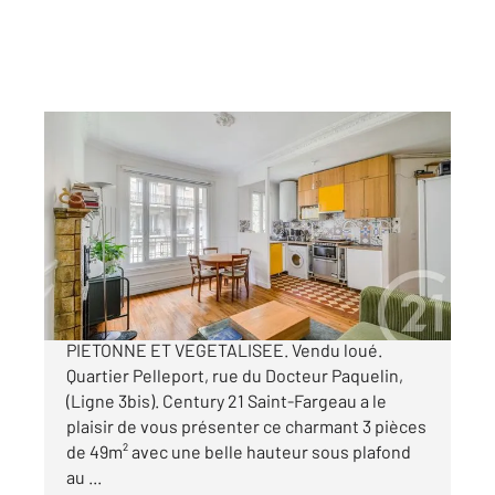
PARIS 75020
2
50 m
, 3 pièces
Ref : 11578
Appartement F3 à vendre
430 000 €
3P PARQUET MOULURES CHEMINEES, RUE
PIETONNE ET VEGETALISEE. Vendu loué.
Quartier Pelleport, rue du Docteur Paquelin,
(Ligne 3bis). Century 21 Saint-Fargeau a le
plaisir de vous présenter ce charmant 3 pièces
de 49m² avec une belle hauteur sous plafond
au ...