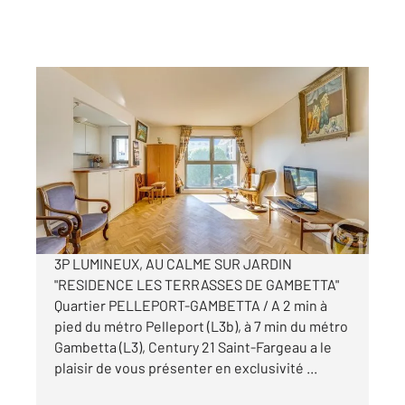
PARIS 75020
2
77 m
, 3 pièces
Ref : 11506
Appartement F3 à vendre
660 000 €
Visiter le site dédié
3P LUMINEUX, AU CALME SUR JARDIN
"RESIDENCE LES TERRASSES DE GAMBETTA"
Quartier PELLEPORT-GAMBETTA / A 2 min à
pied du métro Pelleport (L3b), à 7 min du métro
Gambetta (L3), Century 21 Saint-Fargeau a le
plaisir de vous présenter en exclusivité ...