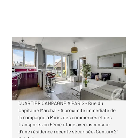
PARIS 75020
2
36 m
, 2 pièces
Ref : 10355
Appartement F2 à vendre
365 000 €
ENSOLEILLE, CALME, VUE DEGAGEE
QUARTIER CAMPAGNE A PARIS - Rue du
Capitaine Marchal - A proximité immédiate de
la campagne à Paris, des commerces et des
transports, au 5ème étage avec ascenseur
d'une résidence récente sécurisée, Century 21