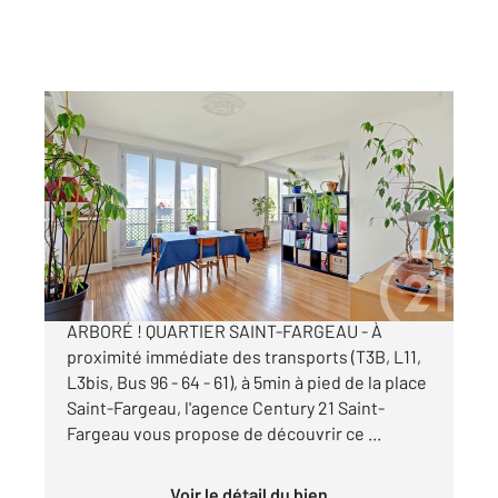
PARIS 75020
2
77 m
, 4 pièces
Ref : 11465
Appartement F4 à vendre
575 000 €
4P AU CALME, LUMINEUX, VUE SUR PARC
ARBORÉ ! QUARTIER SAINT-FARGEAU - À
proximité immédiate des transports (T3B, L11,
L3bis, Bus 96 - 64 - 61), à 5min à pied de la place
Saint-Fargeau, l'agence Century 21 Saint-
Fargeau vous propose de découvrir ce ...
Voir le détail du bien