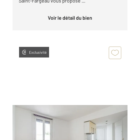
Saint-Fargeau vous propose ...
Voir le détail du bien
Exclusivité
PARIS 75020
2
18,55 m
, 1 pièce
Ref : 11575
Appartement F1 à vendre