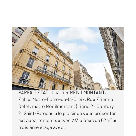
PARIS 75020
2
52 m
, 2 pièces
Ref : 11503
Appartement F2 à vendre
450 000 €
2P PARQUET MOULURES CHEMINEES EN
PARFAIT ETAT ! Quartier MENILMONTANT,
Église Notre-Dame-de-la-Croix, Rue Etienne
Dolet, métro Ménilmontant (Ligne 2). Century
21 Saint-Fargeau a le plaisir de vous présenter
cet appartement de type 2/3 pièces de 52m² au
troisième étage avec ...