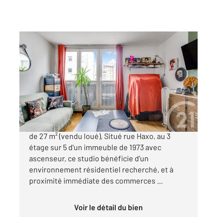
PARIS 75020
2
27 m
, 1 pièce
Ref : 11528
Appartement F1 à vendre
220 000 €
Paris 20 Quartier Saint-Fargeau Grand studio
de 27 m² (vendu loué), Situé rue Haxo, au 3
étage sur 5 d'un immeuble de 1973 avec
ascenseur, ce studio bénéficie d'un
environnement résidentiel recherché, et à
proximité immédiate des commerces ...
Voir le détail du bien