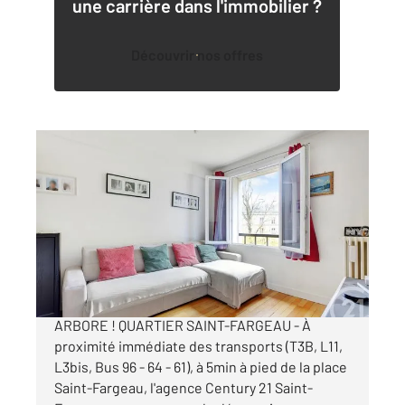
une carrière dans l'immobilier ?
Découvrir nos offres
PARIS 75020
2
80 m
, 4 pièces
Ref : 11502
Appartement F4 à vendre
580 000 €
4P EN PARFAIT ETAT AU CALME SUR PARC
ARBORE ! QUARTIER SAINT-FARGEAU - À
proximité immédiate des transports (T3B, L11,
L3bis, Bus 96 - 64 - 61), à 5min à pied de la place
Saint-Fargeau, l'agence Century 21 Saint-