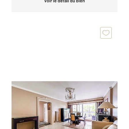
Voir le détail du bien
PARIS 75020
2
85 m
, 5 pièces
Ref : 11561
Appartement F5 à vendre
699 000 €