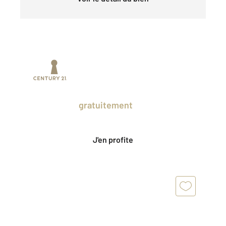
Prenez un temps d'avance sur le marché
en profitant
gratuitement
des Ventes
Privées CENTURY 21.
J'en profite