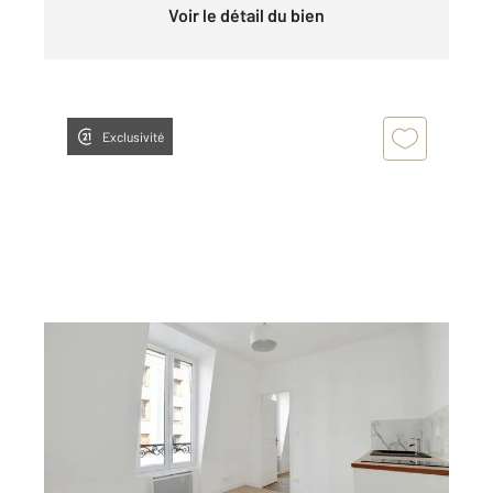
Voir le détail du bien
Exclusivité
PARIS 75020
2
26 m
, 2 pièces
Ref : 11457
Appartement F2 à vendre
249 000 €