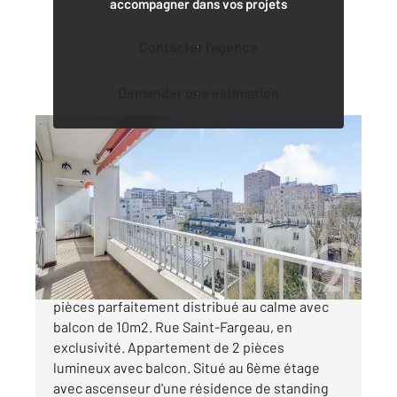
accompagner dans vos projets
Contacter l'agence
Demander une estimation
PARIS 75020
2
47 m
, 2 pièces
Ref : 11525
Appartement T2 à vendre
435 000 €
Paris 20e - Étage élevé, plein Sud, charmant 2
pièces parfaitement distribué au calme avec
balcon de 10m2. Rue Saint-Fargeau, en
exclusivité. Appartement de 2 pièces
lumineux avec balcon. Situé au 6ème étage
avec ascenseur d'une résidence de standing