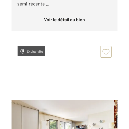
semi-récente ...
Voir le détail du bien
Exclusivité
PARIS 75020
2
91 m
, 3 pièces
Ref : 11573
Appartement F3 à vendre